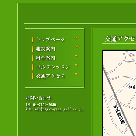
千葉県流山市おおたかの森東のゴルフセンター。東武野田線豊四季駅から徒歩10分、つくばエクスプレス流山おおたかの森駅から徒歩20分、常磐自動車道『柏IC』『流山IC』より車で10分